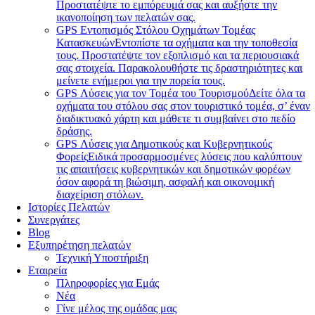
Προστατέψτε το εμπόρευμά σας και αυξήστε την
ικανοποίηση των πελατών σας.
GPS Εντοπισμός Στόλου Οχημάτων Τομέας
Κατασκευών
Εντοπίστε τα οχήματα και την τοποθεσία
τους. Προστατέψτε τον εξοπλισμό και τα περιουσιακά
σας στοιχεία. Παρακολουθήστε τις δραστηριότητες και
μείνετε ενήμεροι για την πορεία τους.
GPS Λύσεις για τον Τομέα του Τουρισμού
Δείτε όλα τα
οχήματα του στόλου σας στον τουριστικό τομέα, σ’ έναν
διαδικτυακό χάρτη και μάθετε τι συμβαίνει στο πεδίο
δράσης.
GPS Λύσεις για Δημοτικούς και Κυβερνητικούς
Φορείς
Ειδικά προσαρμοσμένες λύσεις που καλύπτουν
τις απαιτήσεις κυβερνητικών και δημοτικών φορέων
όσον αφορά τη βιώσιμη, ασφαλή και οικονομική
διαχείριση στόλων.
Ιστορίες Πελατών
Συνεργάτες
Blog
Εξυπηρέτηση πελατών
Τεχνική Υποστήριξη
Εταιρεία
Πληροφορίες για Εμάς
Νέα
Γίνε μέλος της ομάδας μας