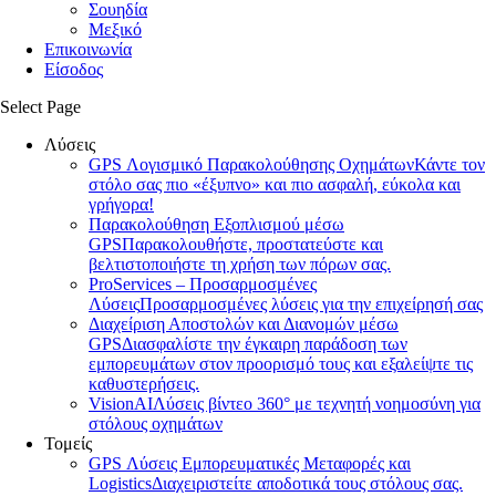
Σουηδία
Μεξικό
Επικοινωνία
Είσοδος
Select Page
Λύσεις
GPS Λογισμικό Παρακολούθησης Οχημάτων
Κάντε τον
στόλο σας πιο «έξυπνο» και πιο ασφαλή, εύκολα και
γρήγορα!
Παρακολούθηση Εξοπλισμού μέσω
GPS
Παρακολουθήστε, προστατεύστε και
βελτιστοποιήστε τη χρήση των πόρων σας.
ProServices – Προσαρμοσμένες
Λύσεις
Προσαρμοσμένες λύσεις για την επιχείρησή σας
Διαχείριση Αποστολών και Διανομών μέσω
GPS
Διασφαλίστε την έγκαιρη παράδοση των
εμπορευμάτων στον προορισμό τους και εξαλείψτε τις
καθυστερήσεις.
VisionAI
Λύσεις βίντεο 360° με τεχνητή νοημοσύνη για
στόλους οχημάτων
Τομείς
GPS Λύσεις Εμπορευματικές Μεταφορές και
Logistics
Διαχειριστείτε αποδοτικά τους στόλους σας.