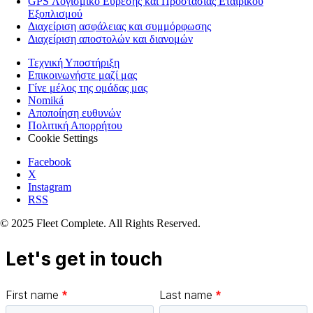
GPS Λογισμικό Εύρεσης και Προστασίας Εταιρικού
Εξοπλισμού
Διαχείριση ασφάλειας και συμμόρφωσης
Διαχείριση αποστολών και διανομών
Τεχνική Υποστήριξη
Επικοινωνήστε μαζί μας
Γίνε μέλος της ομάδας μας
Nomiká
Αποποίηση ευθυνών
Πολιτική Απορρήτου
Cookie Settings
Facebook
X
Instagram
RSS
© 2025 Fleet Complete. All Rights Reserved.