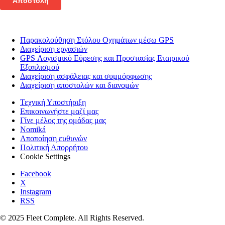
Παρακολούθηση Στόλου Οχημάτων μέσω GPS
Διαχείριση εργασιών
GPS Λογισμικό Εύρεσης και Προστασίας Εταιρικού
Εξοπλισμού
Διαχείριση ασφάλειας και συμμόρφωσης
Διαχείριση αποστολών και διανομών
Τεχνική Υποστήριξη
Επικοινωνήστε μαζί μας
Γίνε μέλος της ομάδας μας
Nomiká
Αποποίηση ευθυνών
Πολιτική Απορρήτου
Cookie Settings
Facebook
X
Instagram
RSS
© 2025 Fleet Complete. All Rights Reserved.