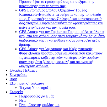
Προστατέψτε το εμπόρευμά σας και αυξήστε την
ικανοποίηση των πελατών σας.
GPS Εντοπισμός Στόλου Οχημάτων Τομέας
Κατασκευών
Εντοπίστε τα οχήματα και την τοποθεσία
τους. Προστατέψτε τον εξοπλισμό και τα περιουσιακά
σας στοιχεία. Παρακολουθήστε τις δραστηριότητες και
μείνετε ενήμεροι για την πορεία τους.
GPS Λύσεις για τον Τομέα του Τουρισμού
Δείτε όλα τα
οχήματα του στόλου σας στον τουριστικό τομέα, σ’ έναν
διαδικτυακό χάρτη και μάθετε τι συμβαίνει στο πεδίο
δράσης.
GPS Λύσεις για Δημοτικούς και Κυβερνητικούς
Φορείς
Ειδικά προσαρμοσμένες λύσεις που καλύπτουν
τις απαιτήσεις κυβερνητικών και δημοτικών φορέων
όσον αφορά τη βιώσιμη, ασφαλή και οικονομική
διαχείριση στόλων.
Ιστορίες Πελατών
Συνεργάτες
Blog
Εξυπηρέτηση πελατών
Τεχνική Υποστήριξη
Εταιρεία
Πληροφορίες για Εμάς
Νέα
Γίνε μέλος της ομάδας μας