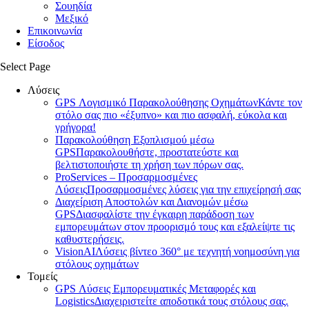
Σουηδία
Μεξικό
Επικοινωνία
Είσοδος
Select Page
Λύσεις
GPS Λογισμικό Παρακολούθησης Οχημάτων
Κάντε τον
στόλο σας πιο «έξυπνο» και πιο ασφαλή, εύκολα και
γρήγορα!
Παρακολούθηση Εξοπλισμού μέσω
GPS
Παρακολουθήστε, προστατεύστε και
βελτιστοποιήστε τη χρήση των πόρων σας.
ProServices – Προσαρμοσμένες
Λύσεις
Προσαρμοσμένες λύσεις για την επιχείρησή σας
Διαχείριση Αποστολών και Διανομών μέσω
GPS
Διασφαλίστε την έγκαιρη παράδοση των
εμπορευμάτων στον προορισμό τους και εξαλείψτε τις
καθυστερήσεις.
VisionAI
Λύσεις βίντεο 360° με τεχνητή νοημοσύνη για
στόλους οχημάτων
Τομείς
GPS Λύσεις Εμπορευματικές Μεταφορές και
Logistics
Διαχειριστείτε αποδοτικά τους στόλους σας.