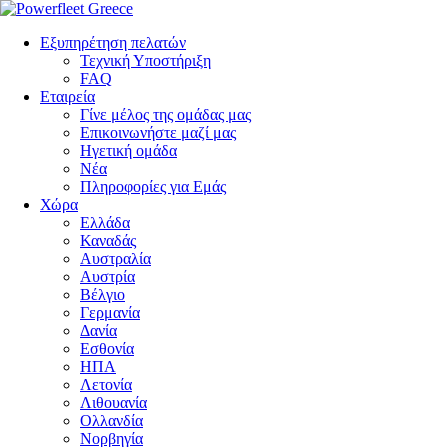
Εξυπηρέτηση πελατών
Τεχνική Υποστήριξη
FAQ
Eταιρεία
Γίνε μέλος της ομάδας μας
Επικοινωνήστε μαζί μας
Ηγετική ομάδα
Νέα
Πληροφορίες για Εμάς
Χώρα
Ελλάδα
Καναδάς
Αυστραλία
Αυστρία
Βέλγιο
Γερμανία
Δανία
Εσθονία
ΗΠΑ
Λετονία
Λιθουανία
Ολλανδία
Νορβηγία